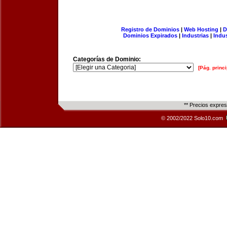
Registro de Dominios
|
Web Hosting
|
D
Dominios Expirados
|
Industrias
|
Indu
Categorías de Dominio:
[Pág. princi
** Precios expre
© 2002/2022 Solo10.com