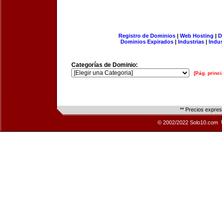
Registro de Dominios
|
Web Hosting
|
D
Dominios Expirados
|
Industrias
|
Indu
Categorías de Dominio:
[Pág. princi
** Precios expre
© 2002/2022 Solo10.com