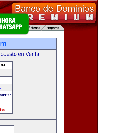
om
 puesto en Venta
COM
a
oferta!
m
tas