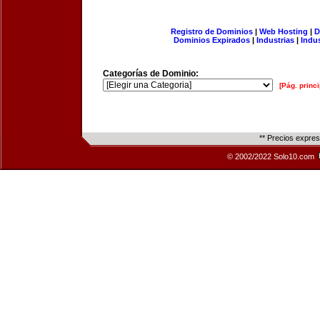
Registro de Dominios
|
Web Hosting
|
D
Dominios Expirados
|
Industrias
|
Indu
Categorías de Dominio:
[Pág. princi
** Precios expre
© 2002/2022 Solo10.com