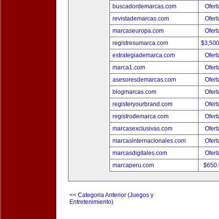
buscadordemarcas.com
Ofert
revistademarcas.com
Ofert
marcaseuropa.com
Ofert
registresumarca.com
$3,50
estrategiademarca.com
Ofert
marca1.com
Ofert
asesoresdemarcas.com
Ofert
blogmarcas.com
Ofert
registeryourbrand.com
Ofert
registrodemarca.com
Ofert
marcasexclusivas.com
Ofert
marcasinternacionales.com
Ofert
marcasdigitales.com
Ofert
marcaperu.com
$650
<< Categoria Anterior (Juegos y
Entretenimiento)