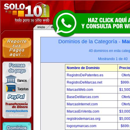
Dominios de la Categoría -
Mar
40 dominios en esta categ
Mostrando 1 de 40
Nombre de Dominio
Precio
RegistroDePatentes.es
Ofert
RegistroDeMarcas.net
$999
MarcasWeb.com
$1,50
BaseDeMarcas.com
Ofert
MarcasInternet.com
Ofert
MarcasEnVenta.com
$3,00
registrodemarcas.org
$5,00
logosymarcas.com
$699