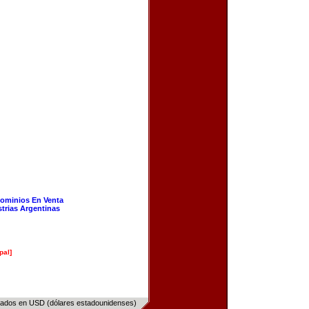
ominios En Venta
strias Argentinas
pal]
sados en USD (dólares estadounidenses)