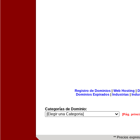
Registro de Dominios
|
Web Hosting
|
D
Dominios Expirados
|
Industrias
|
Indu
Categorías de Dominio:
[Pág. princi
** Precios expre