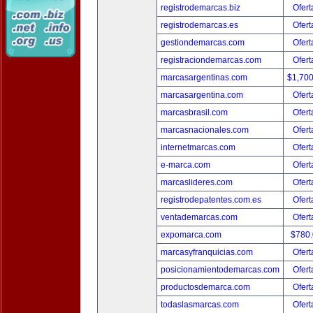
registrodemarcas.biz
Ofert
registrodemarcas.es
Ofert
gestiondemarcas.com
Ofert
registraciondemarcas.com
Ofert
marcasargentinas.com
$1,70
marcasargentina.com
Ofert
marcasbrasil.com
Ofert
marcasnacionales.com
Ofert
internetmarcas.com
Ofert
e-marca.com
Ofert
marcaslideres.com
Ofert
registrodepatentes.com.es
Ofert
ventademarcas.com
Ofert
expomarca.com
$780
marcasyfranquicias.com
Ofert
posicionamientodemarcas.com
Ofert
productosdemarca.com
Ofert
todaslasmarcas.com
Ofert